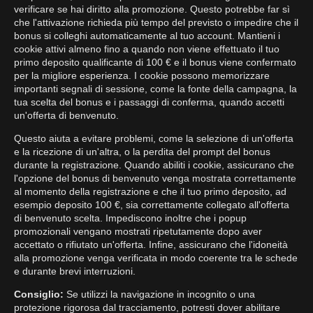
verificare se hai diritto alla promozione. Questo potrebbe far sì
che l'attivazione richieda più tempo del previsto o impedire che il
bonus si colleghi automaticamente al tuo account. Mantieni i
cookie attivi almeno fino a quando non viene effettuato il tuo
primo deposito qualificante di 100 € e il bonus viene confermato
per la migliore esperienza. I cookie possono memorizzare
importanti segnali di sessione, come la fonte della campagna, la
tua scelta del bonus e i passaggi di conferma, quando accetti
un'offerta di benvenuto.
Questo aiuta a evitare problemi, come la selezione di un'offerta
e la ricezione di un'altra, o la perdita del prompt del bonus
durante la registrazione. Quando abiliti i cookie, assicurano che
l'opzione del bonus di benvenuto venga mostrata correttamente
al momento della registrazione e che il tuo primo deposito, ad
esempio deposito 100 €, sia correttamente collegato all'offerta
di benvenuto scelta. Impediscono inoltre che i popup
promozionali vengano mostrati ripetutamente dopo aver
accettato o rifiutato un'offerta. Infine, assicurano che l'idoneità
alla promozione venga verificata in modo coerente tra le schede
e durante brevi interruzioni.
Consiglio:
Se utilizzi la navigazione in incognito o una
protezione rigorosa dal tracciamento, potresti dover abilitare