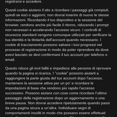
registrarsi e accedere.
Questi cookie aiutano il sito a ricordare i passaggi già compiuti,
quindi se esci o aggiorni, non dovrai inserire di nuovo le stesse
informazioni. Ricordando il tuo dispositivo e la sessione del
browser, rendono anche più facile il ritorno, riducendo i prompt
non necessari e accelerando l'accesso sicuro. I controlli di
sicurezza standard vengono comunque utilizzati per verificare la
tua identità e la titolarità dell'account quando necessario. I
cookie di tracciamento possono salvare i tuoi progressi nel
processo di registrazione in modo da poter riprendere da dove
avevi lasciato se devi confermare il tuo account per telefono o
email.
Questo riduce gli invii falliti e impedisce alle persone di riprovare
quando la pagina si ricarica. I "cookie" possono aiutarti a
raggiungere la parte giusta del tuo account dopo l'accesso,
mantenere la sessione attiva per un po' e ricordare le
impostazioni di base che rendono più rapido l'accesso
successivo. Possono aiutare con cose come ricordare l'ultimo
passaggio della registrazione dopo un aggiornamento o una
breve pausa. Non dovrai accedere ripetutamente quando passi
da una pagina sicura a un'altra. Individuare segni di
comportamenti insoliti in modo che possano essere effettuati