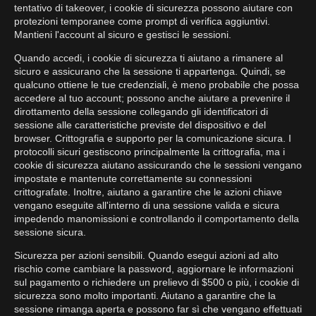
tentativo di takeover, i cookie di sicurezza possono aiutare con
protezioni temporanee come prompt di verifica aggiuntivi.
Mantieni l'account al sicuro e gestisci le sessioni.
Quando accedi, i cookie di sicurezza ti aiutano a rimanere al
sicuro e assicurano che la sessione ti appartenga. Quindi, se
qualcuno ottiene le tue credenziali, è meno probabile che possa
accedere al tuo account; possono anche aiutare a prevenire il
dirottamento della sessione collegando gli identificatori di
sessione alle caratteristiche previste del dispositivo e del
browser. Crittografia e supporto per la comunicazione sicura. I
protocolli sicuri gestiscono principalmente la crittografia, ma i
cookie di sicurezza aiutano assicurando che le sessioni vengano
impostate e mantenute correttamente su connessioni
crittografate. Inoltre, aiutano a garantire che le azioni chiave
vengano eseguite all'interno di una sessione valida e sicura
impedendo manomissioni e controllando il comportamento della
sessione sicura.
Sicurezza per azioni sensibili. Quando esegui azioni ad alto
rischio come cambiare la password, aggiornare le informazioni
sul pagamento o richiedere un prelievo di $500 o più, i cookie di
sicurezza sono molto importanti. Aiutano a garantire che la
sessione rimanga aperta e possono far sì che vengano effettuati