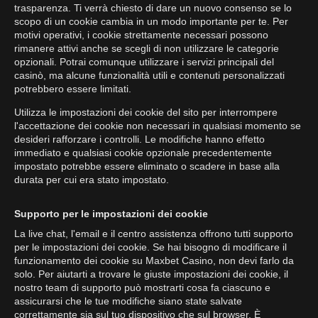
trasparenza. Ti verrà chiesto di dare un nuovo consenso se lo
scopo di un cookie cambia in un modo importante per te. Per
motivi operativi, i cookie strettamente necessari possono
rimanere attivi anche se scegli di non utilizzare le categorie
opzionali. Potrai comunque utilizzare i servizi principali del
casinò, ma alcune funzionalità utili e contenuti personalizzati
potrebbero essere limitati.
Utilizza le impostazioni dei cookie del sito per interrompere
l'accettazione dei cookie non necessari in qualsiasi momento se
desideri rafforzare i controlli. Le modifiche hanno effetto
immediato e qualsiasi cookie opzionale precedentemente
impostato potrebbe essere eliminato o scadere in base alla
durata per cui era stato impostato.
Supporto per le impostazioni dei cookie
La live chat, l'email e il centro assistenza offrono tutti supporto
per le impostazioni dei cookie. Se hai bisogno di modificare il
funzionamento dei cookie su Maxbet Casino, non devi farlo da
solo. Per aiutarti a trovare le giuste impostazioni dei cookie, il
nostro team di supporto può mostrarti cosa fa ciascuno e
assicurarsi che le tue modifiche siano state salvate
correttamente sia sul tuo dispositivo che sul browser. È