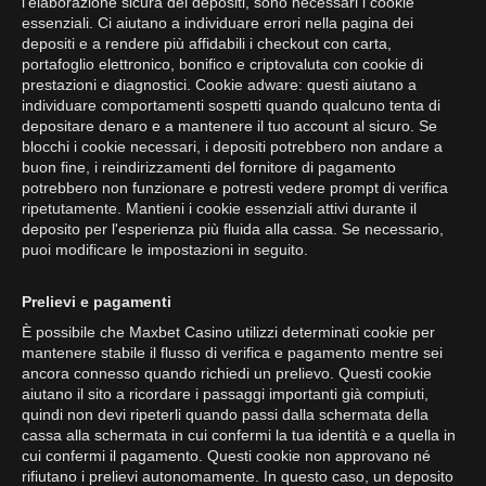
l'elaborazione sicura dei depositi, sono necessari i cookie
essenziali. Ci aiutano a individuare errori nella pagina dei
depositi e a rendere più affidabili i checkout con carta,
portafoglio elettronico, bonifico e criptovaluta con cookie di
prestazioni e diagnostici. Cookie adware: questi aiutano a
individuare comportamenti sospetti quando qualcuno tenta di
depositare denaro e a mantenere il tuo account al sicuro. Se
blocchi i cookie necessari, i depositi potrebbero non andare a
buon fine, i reindirizzamenti del fornitore di pagamento
potrebbero non funzionare e potresti vedere prompt di verifica
ripetutamente. Mantieni i cookie essenziali attivi durante il
deposito per l'esperienza più fluida alla cassa. Se necessario,
puoi modificare le impostazioni in seguito.
Prelievi e pagamenti
È possibile che Maxbet Casino utilizzi determinati cookie per
mantenere stabile il flusso di verifica e pagamento mentre sei
ancora connesso quando richiedi un prelievo. Questi cookie
aiutano il sito a ricordare i passaggi importanti già compiuti,
quindi non devi ripeterli quando passi dalla schermata della
cassa alla schermata in cui confermi la tua identità e a quella in
cui confermi il pagamento. Questi cookie non approvano né
rifiutano i prelievi autonomamente. In questo caso, un deposito