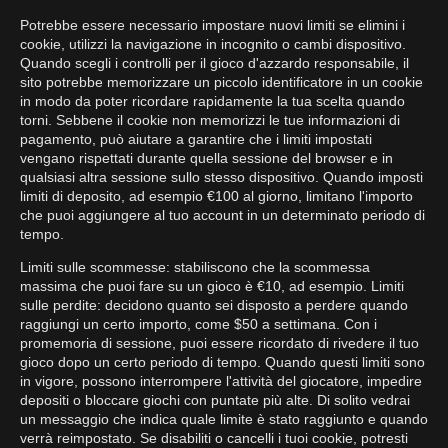
Potrebbe essere necessario impostare nuovi limiti se elimini i
cookie, utilizzi la navigazione in incognito o cambi dispositivo.
Quando scegli i controlli per il gioco d'azzardo responsabile, il
sito potrebbe memorizzare un piccolo identificatore in un cookie
in modo da poter ricordare rapidamente la tua scelta quando
torni. Sebbene il cookie non memorizzi le tue informazioni di
pagamento, può aiutare a garantire che i limiti impostati
vengano rispettati durante quella sessione del browser e in
qualsiasi altra sessione sullo stesso dispositivo. Quando imposti
limiti di deposito, ad esempio €100 al giorno, limitano l'importo
che puoi aggiungere al tuo account in un determinato periodo di
tempo.
Limiti sulle scommesse: stabiliscono che la scommessa
massima che puoi fare su un gioco è €10, ad esempio. Limiti
sulle perdite: decidono quanto sei disposto a perdere quando
raggiungi un certo importo, come $50 a settimana. Con i
promemoria di sessione, puoi essere ricordato di rivedere il tuo
gioco dopo un certo periodo di tempo. Quando questi limiti sono
in vigore, possono interrompere l'attività del giocatore, impedire
depositi o bloccare giochi con puntate più alte. Di solito vedrai
un messaggio che indica quale limite è stato raggiunto e quando
verrà reimpostato. Se disabiliti o cancelli i tuoi cookie, potresti