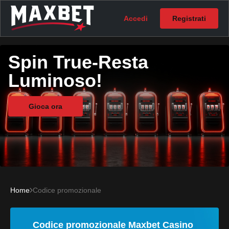
Accedi
Registrati
Spin True-Resta
Luminoso!
Gioca ora
Home
Codice promozionale
Codice promozionale Maxbet Casino