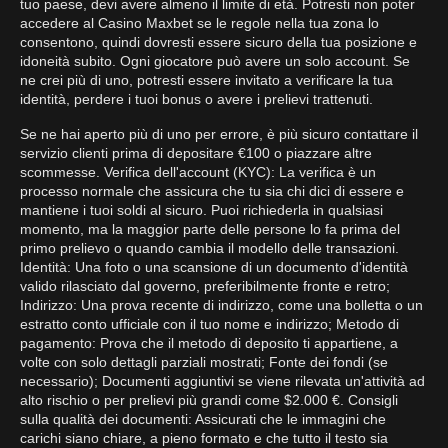
tuo paese, devi avere almeno il limite di età. Potresti non poter
accedere al Casino Maxbet se le regole nella tua zona lo
consentono, quindi dovresti essere sicuro della tua posizione e
idoneità subito. Ogni giocatore può avere un solo account. Se
ne crei più di uno, potresti essere invitato a verificare la tua
identità, perdere i tuoi bonus o avere i prelievi trattenuti.
Se ne hai aperto più di uno per errore, è più sicuro contattare il
servizio clienti prima di depositare €100 o piazzare altre
scommesse. Verifica dell'account (KYC): La verifica è un
processo normale che assicura che tu sia chi dici di essere e
mantiene i tuoi soldi al sicuro. Puoi richiederla in qualsiasi
momento, ma la maggior parte delle persone lo fa prima del
primo prelievo o quando cambia il modello delle transazioni.
Identità: Una foto o una scansione di un documento d'identità
valido rilasciato dal governo, preferibilmente fronte e retro;
Indirizzo: Una prova recente di indirizzo, come una bolletta o un
estratto conto ufficiale con il tuo nome e indirizzo; Metodo di
pagamento: Prova che il metodo di deposito ti appartiene, a
volte con solo dettagli parziali mostrati; Fonte dei fondi (se
necessario); Documenti aggiuntivi se viene rilevata un'attività ad
alto rischio o per prelievi più grandi come $2.000 €. Consigli
sulla qualità dei documenti: Assicurati che le immagini che
carichi siano chiare, a pieno formato e che tutto il testo sia