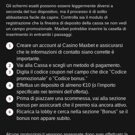
Gli schermi esatti possono essere leggermente diversi a
seconda del tuo dispositivo, ma il processo è di solito
abbastanza facile da capire. Controlla sia il modulo di
registrazione che la finestra di deposito della cassa se non vedi
un campo promozionale. Maxbet potrebbe inserire la casella di
inserimento in entrambi i passaggi.
Creare un account al Casino Maxbet e assicurarsi
che le informazioni di contatto siano corrette è
importante.
Vai alla Cassa e scegli un metodo di pagamento.
Digita il codice coupon nel campo che dice "Codice
promozionale" o "Codice bonus."
Effettua un deposito di almeno €10 (o l'importo
specificato nei termini dell'offerta).
Prima di piazzare una scommessa, vai alla sezione
bonus per assicurarti che il premio sia ancora attivo.
Ricarica la lobby e cerca nella sezione "Bonus" se il
bonus non appare subito.
Alcune promozioni ti vengono assegnate dopo aver effettuato la