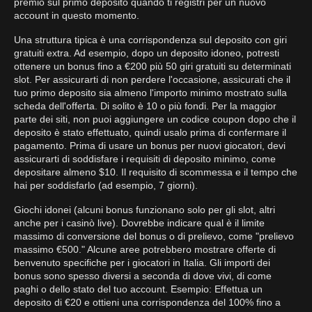
premio sul primo deposito quando ti registri per un nuovo
account in questo momento.
Una struttura tipica è una corrispondenza sul deposito con giri
gratuiti extra. Ad esempio, dopo un deposito idoneo, potresti
ottenere un bonus fino a €200 più 50 giri gratuiti su determinati
slot. Per assicurarti di non perdere l'occasione, assicurati che il
tuo primo deposito sia almeno l'importo minimo mostrato sulla
scheda dell'offerta. Di solito è 10 o più fondi. Per la maggior
parte dei siti, non puoi aggiungere un codice coupon dopo che il
deposito è stato effettuato, quindi usalo prima di confermare il
pagamento. Prima di usare un bonus per nuovi giocatori, devi
assicurarti di soddisfare i requisiti di deposito minimo, come
depositare almeno $10. Il requisito di scommessa e il tempo che
hai per soddisfarlo (ad esempio, 7 giorni).
Giochi idonei (alcuni bonus funzionano solo per gli slot, altri
anche per i casinò live). Dovrebbe indicare qual è il limite
massimo di conversione del bonus o di prelievo, come "prelievo
massimo €500." Alcune aree potrebbero mostrare offerte di
benvenuto specifiche per i giocatori in Italia. Gli importi dei
bonus sono spesso diversi a seconda di dove vivi, di come
paghi o dello stato del tuo account. Esempio: Effettua un
deposito di €20 e ottieni una corrispondenza del 100% fino a