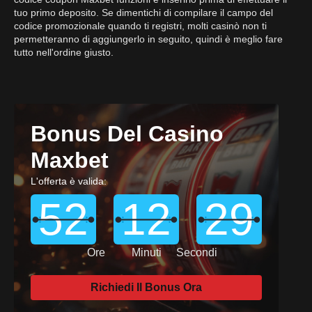
tuo primo deposito. Se dimentichi di compilare il campo del
codice promozionale quando ti registri, molti casinò non ti
permetteranno di aggiungerlo in seguito, quindi è meglio fare
tutto nell'ordine giusto.
Bonus Del Casino
Maxbet
L'offerta è valida:
52
12
28
Ore
Minuti
Secondi
Richiedi Il Bonus Ora