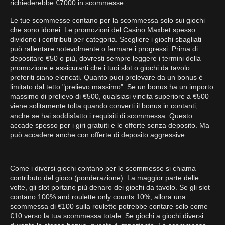
richiederebbe €7000 in scommesse.
Le tue scommesse contano per la scommessa solo sui giochi
che sono idonei. Le promozioni del Casino Maxbet spesso
dividono i contributi per categoria. Scegliere i giochi sbagliati
può rallentare notevolmente o fermare i progressi. Prima di
depositare €50 o più, dovresti sempre leggere i termini della
promozione e assicurarti che i tuoi slot o giochi da tavolo
preferiti siano elencati. Quanto puoi prelevare da un bonus è
limitato dal tetto "prelievo massimo". Se un bonus ha un importo
massimo di prelievo di €500, qualsiasi vincita superiore a €500
viene solitamente tolta quando converti il bonus in contanti,
anche se hai soddisfatto i requisiti di scommessa. Questo
accade spesso per i giri gratuiti e le offerte senza deposito. Ma
può accadere anche con offerte di deposito aggressive.
Come i diversi giochi contano per le scommesse si chiama
contributo del gioco (ponderazione). La maggior parte delle
volte, gli slot portano più denaro dei giochi da tavolo. Se gli slot
contano 100% and roulette only counts 10%, allora una
scommessa di €100 sulla roulette potrebbe contare solo come
€10 verso la tua scommessa totale. Se giochi a giochi diversi