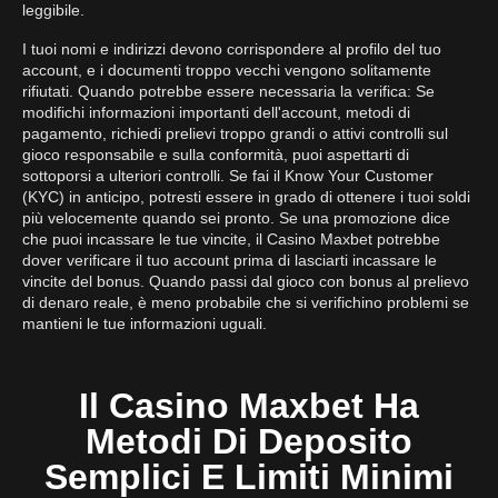
leggibile.
I tuoi nomi e indirizzi devono corrispondere al profilo del tuo
account, e i documenti troppo vecchi vengono solitamente
rifiutati. Quando potrebbe essere necessaria la verifica: Se
modifichi informazioni importanti dell'account, metodi di
pagamento, richiedi prelievi troppo grandi o attivi controlli sul
gioco responsabile e sulla conformità, puoi aspettarti di
sottoporsi a ulteriori controlli. Se fai il Know Your Customer
(KYC) in anticipo, potresti essere in grado di ottenere i tuoi soldi
più velocemente quando sei pronto. Se una promozione dice
che puoi incassare le tue vincite, il Casino Maxbet potrebbe
dover verificare il tuo account prima di lasciarti incassare le
vincite del bonus. Quando passi dal gioco con bonus al prelievo
di denaro reale, è meno probabile che si verifichino problemi se
mantieni le tue informazioni uguali.
Il Casino Maxbet Ha
Metodi Di Deposito
Semplici E Limiti Minimi