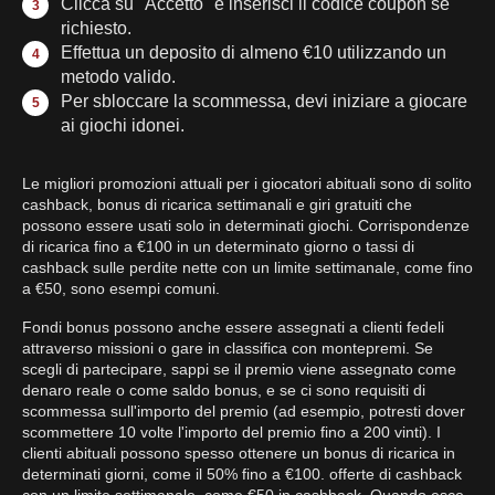
Clicca su "Accetto" e inserisci il codice coupon se
richiesto.
Effettua un deposito di almeno €10 utilizzando un
metodo valido.
Per sbloccare la scommessa, devi iniziare a giocare
ai giochi idonei.
Le migliori promozioni attuali per i giocatori abituali sono di solito
cashback, bonus di ricarica settimanali e giri gratuiti che
possono essere usati solo in determinati giochi. Corrispondenze
di ricarica fino a €100 in un determinato giorno o tassi di
cashback sulle perdite nette con un limite settimanale, come fino
a €50, sono esempi comuni.
Fondi bonus possono anche essere assegnati a clienti fedeli
attraverso missioni o gare in classifica con montepremi. Se
scegli di partecipare, sappi se il premio viene assegnato come
denaro reale o come saldo bonus, e se ci sono requisiti di
scommessa sull'importo del premio (ad esempio, potresti dover
scommettere 10 volte l'importo del premio fino a 200 vinti). I
clienti abituali possono spesso ottenere un bonus di ricarica in
determinati giorni, come il 50% fino a €100. offerte di cashback
con un limite settimanale, come €50 in cashback. Quando esce