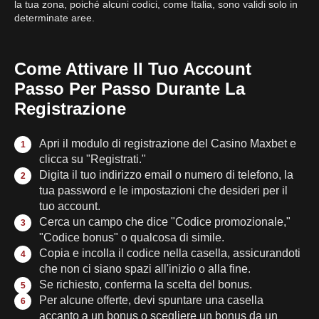
la tua zona, poiché alcuni codici, come Italia, sono validi solo in
determinate aree.
Come Attivare Il Tuo Account
Passo Per Passo Durante La
Registrazione
Apri il modulo di registrazione del Casino Maxbet e
clicca su "Registrati."
Digita il tuo indirizzo email o numero di telefono, la
tua password e le impostazioni che desideri per il
tuo account.
Cerca un campo che dice "Codice promozionale,"
"Codice bonus" o qualcosa di simile.
Copia e incolla il codice nella casella, assicurandoti
che non ci siano spazi all'inizio o alla fine.
Se richiesto, conferma la scelta del bonus.
Per alcune offerte, devi spuntare una casella
accanto a un bonus o scegliere un bonus da un