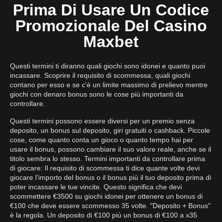
Prima Di Usare Un Codice
Promozionale Del Casino
Maxbet
Questi termini ti diranno quali giochi sono idonei e quanto puoi
incassare. Scoprire il requisito di scommessa, quali giochi
contano per esso e se c'è un limite massimo di prelievo mentre
giochi con denaro bonus sono le cose più importanti da
controllare.
Questi termini possono essere diversi per un premio senza
deposito, un bonus sul deposito, giri gratuiti o cashback. Piccole
cose, come quanto conta un gioco o quanto tempo hai per
usare il bonus, possono cambiare il suo valore reale, anche se il
titolo sembra lo stesso. Termini importanti da controllare prima
di giocare: Il requisito di scommessa ti dice quante volte devi
giocare l'importo del bonus o il bonus più il tuo deposito prima di
poter incassare le tue vincite. Questo significa che devi
scommettere €3500 su giochi idonei per ottenere un bonus di
€100 che deve essere scommesso 35 volte. "Deposito + Bonus"
è la regola. Un deposito di €100 più un bonus di €100 a x35