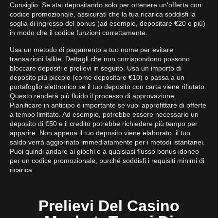
Consiglio: Se stai depositando solo per ottenere un'offerta con
codice promozionale, assicurati che la tua ricarica soddisfi la
soglia di ingresso del bonus (ad esempio, depositare €20 o più)
in modo che il codice funzioni correttamente.
Usa un metodo di pagamento a tuo nome per evitare
transazioni fallite. Dettagli che non corrispondono possono
bloccare depositi e prelievi in seguito. Usa un importo di
deposito più piccolo (come depositare €10) o passa a un
portafoglio elettronico se il tuo deposito con carta viene rifiutato.
Questo renderà più fluido il processo di approvazione.
Pianificare in anticipo è importante se vuoi approfittare di offerte
a tempo limitato. Ad esempio, potrebbe essere necessario un
deposito di €50 e il credito potrebbe richiedere più tempo per
apparire. Non appena il tuo deposito viene elaborato, il tuo
saldo verrà aggiornato immediatamente per i metodi istantanei.
Puoi quindi andare ai giochi e a qualsiasi flusso bonus idoneo
per un codice promozionale, purché soddisfi i requisiti minimi di
ricarica.
Prelievi Del Casino