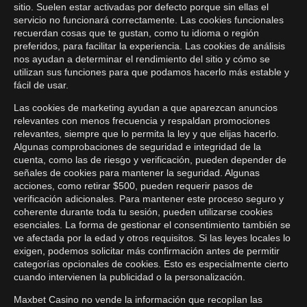
sitio. Suelen estar activadas por defecto porque sin ellas el
servicio no funcionará correctamente. Las cookies funcionales
recuerdan cosas que te gustan, como tu idioma o región
preferidos, para facilitar la experiencia. Las cookies de análisis
nos ayudan a determinar el rendimiento del sitio y cómo se
utilizan sus funciones para que podamos hacerlo más estable y
fácil de usar.
Las cookies de marketing ayudan a que aparezcan anuncios
relevantes con menos frecuencia y respaldan promociones
relevantes, siempre que lo permita la ley y que elijas hacerlo.
Algunas comprobaciones de seguridad e integridad de la
cuenta, como las de riesgo y verificación, pueden depender de
señales de cookies para mantener la seguridad. Algunas
acciones, como retirar $500, pueden requerir pasos de
verificación adicionales. Para mantener este proceso seguro y
coherente durante toda tu sesión, pueden utilizarse cookies
esenciales. La forma de gestionar el consentimiento también se
ve afectada por la edad y otros requisitos. Si las leyes locales lo
exigen, podemos solicitar más confirmación antes de permitir
categorías opcionales de cookies. Esto es especialmente cierto
cuando intervienen la publicidad o la personalización.
Maxbet Casino no vende la información que recopilan las