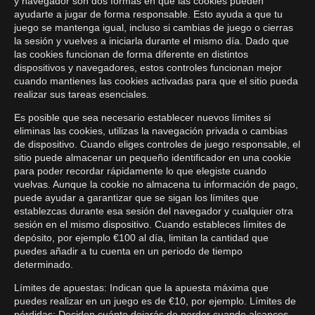
y navegador son dos formas en que las cookies pueden
ayudarte a jugar de forma responsable. Esto ayuda a que tu
juego se mantenga igual, incluso si cambias de juego o cierras
la sesión y vuelves a iniciarla durante el mismo día. Dado que
las cookies funcionan de forma diferente en distintos
dispositivos y navegadores, estos controles funcionan mejor
cuando mantienes las cookies activadas para que el sitio pueda
realizar sus tareas esenciales.
Es posible que sea necesario establecer nuevos límites si
eliminas las cookies, utilizas la navegación privada o cambias
de dispositivo. Cuando eliges controles de juego responsable, el
sitio puede almacenar un pequeño identificador en una cookie
para poder recordar rápidamente lo que elegiste cuando
vuelvas. Aunque la cookie no almacena tu información de pago,
puede ayudar a garantizar que se sigan los límites que
establezcas durante esa sesión del navegador y cualquier otra
sesión en el mismo dispositivo. Cuando estableces límites de
depósito, por ejemplo €100 al día, limitan la cantidad que
puedes añadir a tu cuenta en un periodo de tiempo
determinado.
Límites de apuestas: Indican que la apuesta máxima que
puedes realizar en un juego es de €10, por ejemplo. Límites de
pérdidas: Deciden cuánto dejarás de perder cuando alcances