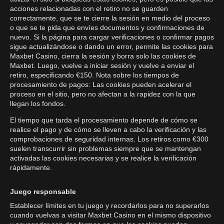
acciones relacionadas con el retiro no se guarden
correctamente, que se te cierre la sesión en medio del proceso
o que se te pida que envíes documentos y confirmaciones de
nuevo. Si la página para cargar verificaciones o confirmar pagos
sigue actualizándose o dando un error, permite las cookies para
Maxbet Casino, cierra la sesión y borra solo las cookies de
Maxbet. Luego, vuelve a iniciar sesión y vuelve a enviar el
retiro, especificando €150. Nota sobre los tiempos de
procesamiento de pagos: Las cookies pueden acelerar el
proceso en el sitio, pero no afectan a la rapidez con la que
llegan los fondos.
El tiempo que tarda el procesamiento depende de cómo se
realice el pago y de cómo se lleven a cabo la verificación y las
comprobaciones de seguridad internas. Los retiros como €300
suelen transcurrir sin problemas siempre que se mantengan
activadas las cookies necesarias y se realice la verificación
rápidamente.
Juego responsable
Establecer límites en tu juego y recordarlos para no superarlos
cuando vuelvas a visitar Maxbet Casino en el mismo dispositivo