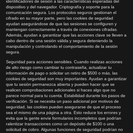
identificadores de sesión a las características esperadas del
dispositivo y del navegador. Criptografía y soporte para la
comunicación segura. Los protocolos seguros gestionan el
cifrado en su mayor parte, pero las cookies de seguridad
ayudan asegurándose de que las sesiones se configuren y
mantengan correctamente a través de conexiones cifradas.
Además, ayudan a garantizar que las acciones clave se lleven a
cabo dentro de una sesión válida y segura deteniendo la
manipulación y controlando el comportamiento de la sesión
segura.
Seguridad para acciones sensibles. Cuando realizas acciones
de alto riesgo como cambiar tu contraseña, actualizar tu
información de pago o solicitar un retiro de $500 o más, las
cookies de seguridad son muy importantes. Ayudan a garantizar
que tu sesión permanezca abierta y pueden hacer que se
realicen comprobaciones adicionales si haces algo que no
parece normal para tu cuenta. Estabilidad durante los pasos de
verificación. Si se necesita un paso adicional por motivos de
seguridad, las cookies pueden asegurarse de que el proceso
sea el mismo de una página a otra. Esto reduce los errores y
evita que la gente envíe formularios incompletos que podrían
ralentizar transacciones como un depósito de $100 o una
solicitud de cobro. Algunas funciones de seguridad podrían no