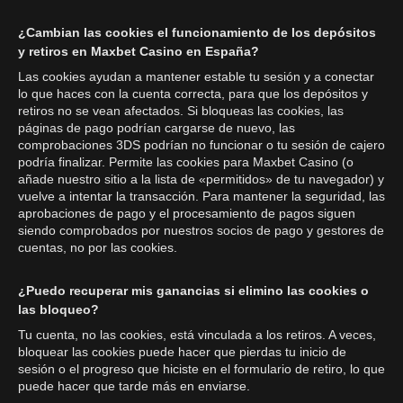
¿Cambian las cookies el funcionamiento de los depósitos
y retiros en Maxbet Casino en España?
Las cookies ayudan a mantener estable tu sesión y a conectar
lo que haces con la cuenta correcta, para que los depósitos y
retiros no se vean afectados. Si bloqueas las cookies, las
páginas de pago podrían cargarse de nuevo, las
comprobaciones 3DS podrían no funcionar o tu sesión de cajero
podría finalizar. Permite las cookies para Maxbet Casino (o
añade nuestro sitio a la lista de «permitidos» de tu navegador) y
vuelve a intentar la transacción. Para mantener la seguridad, las
aprobaciones de pago y el procesamiento de pagos siguen
siendo comprobados por nuestros socios de pago y gestores de
cuentas, no por las cookies.
¿Puedo recuperar mis ganancias si elimino las cookies o
las bloqueo?
Tu cuenta, no las cookies, está vinculada a los retiros. A veces,
bloquear las cookies puede hacer que pierdas tu inicio de
sesión o el progreso que hiciste en el formulario de retiro, lo que
puede hacer que tarde más en enviarse.