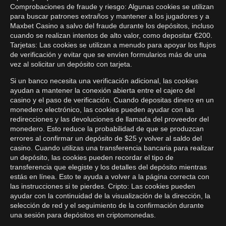
Comprobaciones de fraude y riesgo: Algunas cookies se utilizan
para buscar patrones extraños y mantener a los jugadores y a
Maxbet Casino a salvo del fraude durante los depósitos, incluso
cuando se realizan intentos de alto valor, como depositar €200.
Tarjetas: Las cookies se utilizan a menudo para apoyar los flujos
de verificación y evitar que se envíen formularios más de una
vez al solicitar un depósito con tarjeta.
Si un banco necesita una verificación adicional, las cookies
ayudan a mantener la conexión abierta entre el cajero del
casino y el paso de verificación. Cuando depositas dinero en un
monedero electrónico, las cookies pueden ayudar con las
redirecciones y las devoluciones de llamada del proveedor del
monedero. Esto reduce la probabilidad de que se produzcan
errores al confirmar un depósito de $25 y volver al saldo del
casino. Cuando utilizas una transferencia bancaria para realizar
un depósito, las cookies pueden recordar el tipo de
transferencia que elegiste y los detalles del depósito mientras
estás en línea. Esto te ayuda a volver a la página correcta con
las instrucciones si te pierdes. Cripto: Las cookies pueden
ayudar con la continuidad de la visualización de la dirección, la
selección de red y el seguimiento de la confirmación durante
una sesión para depósitos en criptomonedas.