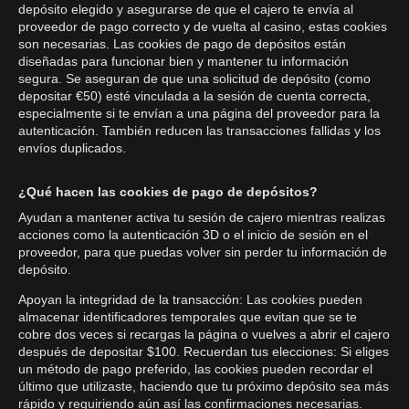
depósito elegido y asegurarse de que el cajero te envía al
proveedor de pago correcto y de vuelta al casino, estas cookies
son necesarias. Las cookies de pago de depósitos están
diseñadas para funcionar bien y mantener tu información
segura. Se aseguran de que una solicitud de depósito (como
depositar €50) esté vinculada a la sesión de cuenta correcta,
especialmente si te envían a una página del proveedor para la
autenticación. También reducen las transacciones fallidas y los
envíos duplicados.
¿Qué hacen las cookies de pago de depósitos?
Ayudan a mantener activa tu sesión de cajero mientras realizas
acciones como la autenticación 3D o el inicio de sesión en el
proveedor, para que puedas volver sin perder tu información de
depósito.
Apoyan la integridad de la transacción: Las cookies pueden
almacenar identificadores temporales que evitan que se te
cobre dos veces si recargas la página o vuelves a abrir el cajero
después de depositar $100. Recuerdan tus elecciones: Si eliges
un método de pago preferido, las cookies pueden recordar el
último que utilizaste, haciendo que tu próximo depósito sea más
rápido y requiriendo aún así las confirmaciones necesarias.