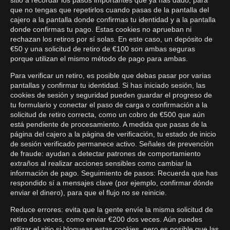
sitio a recordar los pasos importantes que ya has dado, para
que no tengas que repetirlos cuando pasas de la pantalla del
cajero a la pantalla donde confirmas tu identidad y a la pantalla
donde confirmas tu pago. Estas cookies no aprueban ni
rechazan los retiros por sí solas. En este caso, un depósito de
€50 y una solicitud de retiro de €100 son ambas seguras
porque utilizan el mismo método de pago para ambas.
Para verificar un retiro, es posible que debas pasar por varias
pantallas y confirmar tu identidad. Si has iniciado sesión, las
cookies de sesión y seguridad pueden guardar el progreso de
tu formulario y conectar el paso de carga o confirmación a la
solicitud de retiro correcta, como un cobro de €500 que aún
está pendiente de procesamiento. A medida que pasas de la
página del cajero a la página de verificación, tu estado de inicio
de sesión verificado permanece activo. Señales de prevención
de fraude: ayudan a detectar patrones de comportamiento
extraños al realizar acciones sensibles como cambiar la
información de pago. Seguimiento de pasos: Recuerda que has
respondido sí a mensajes clave (por ejemplo, confirmar dónde
enviar el dinero), para que el flujo no se reinicie.
Reduce errores: evita que la gente envíe la misma solicitud de
retiro dos veces, como enviar €200 dos veces. Aún puedes
utilizar el sitio si bloqueas estas cookies, pero es posible que las