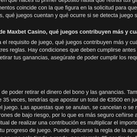
n que haces tu primer depósito hasta que retiras tus g
ntos coincide con la que figura en la solicitud para qu
s, qué juegos cuentan y qué ocurre si se detecta juego
 de Maxbet Casino, qué juegos contribuyen más y c
a el requisito de juego, qué juegos contribuyen más y c
s tres reglas. Hay condiciones que deben cumplirse ante
retirar tus ganancias, asegúrate de poder cumplir los re
s de poder retirar el dinero del bono y las ganancias. T
35 veces, tendrías que apostar un total de €3500 en jue
 el juego. Las apuestas que se anulan, se cancelan o 
nes de bajo riesgo, por lo que es más seguro ceñirse a
al de realizar una contribución es multiplicar el import
 tu progreso de juego. Puede aplicarse la regla de la 