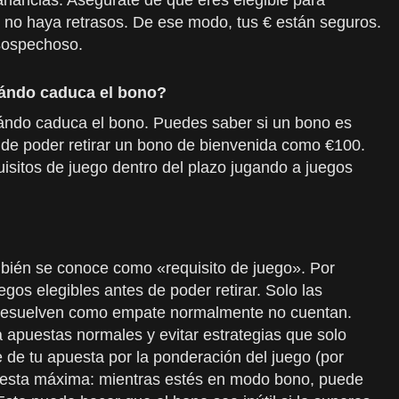
anancias. Asegúrate de que eres elegible para
e no haya retrasos. De ese modo, tus € están seguros.
 sospechoso.
uándo caduca el bono?
uándo caduca el bono. Puedes saber si un bono es
s de poder retirar un bono de bienvenida como €100.
quisitos de juego dentro del plazo jugando a juegos
ambién se conoce como «requisito de juego». Por
gos elegibles antes de poder retirar. Solo las
se resuelven como empate normalmente no cuentan.
 apuestas normales y evitar estrategias que solo
e de tu apuesta por la ponderación del juego (por
apuesta máxima: mientras estés en modo bono, puede