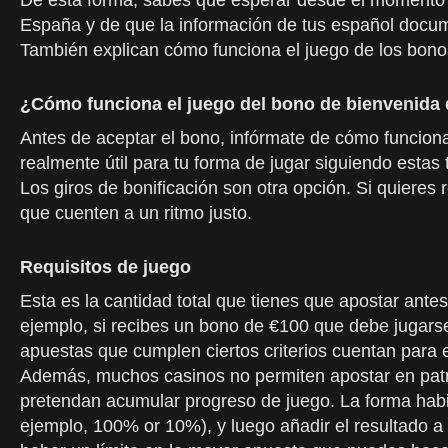
De esta forma, sabes qué esperar desde el momento e
España y de que la información de tus español docume
También explican cómo funciona el juego de los bono
¿Cómo funciona el juego del bono de bienvenida
Antes de aceptar el bono, infórmate de cómo funcion
realmente útil para tu forma de jugar siguiendo esta
Los giros de bonificación son otra opción. Si quieres 
que cuenten a un ritmo justo.
Requisitos de juego
Esta es la cantidad total que tienes que apostar ante
ejemplo, si recibes un bono de €100 que debe jugarse 
apuestas que cumplen ciertos criterios cuentan para
Además, muchos casinos no permiten apostar en patro
pretendan acumular progreso de juego. La forma habitu
ejemplo, 100% or 10%), y luego añadir el resultado a