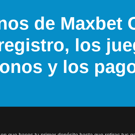
nos de Maxbet 
registro, los ju
onos y los pag