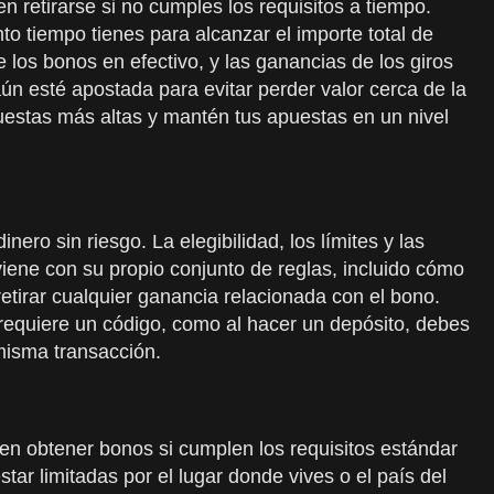
 retirarse si no cumples los requisitos a tiempo.
 tiempo tienes para alcanzar el importe total de
los bonos en efectivo, y las ganancias de los giros
aún esté apostada para evitar perder valor cerca de la
uestas más altas y mantén tus apuestas en un nivel
o sin riesgo. La elegibilidad, los límites y las
ene con su propio conjunto de reglas, incluido cómo
etirar cualquier ganancia relacionada con el bono.
 requiere un código, como al hacer un depósito, debes
misma transacción.
en obtener bonos si cumplen los requisitos estándar
ar limitadas por el lugar donde vives o el país del