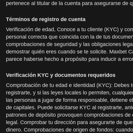
pertenece al titular de la cuenta para asegurarse de q
Términos de registro de cuenta
Verificación de edad, Conoce a tu cliente (KYC) y c
personal correcta que coincida con la de tus document
comprobaciones de seguridad y las obligaciones lega
demostrar quién eres cuando se te solicite. Maxbet Ca
parece haberse hecho a propósito para inducir a error
Verificación KYC y documentos requeridos
Comprobación de tu edad e identidad (KYC): Debes te
registrarte, y si las leyes locales lo permiten, cualq
las personas a jugar de forma responsable, detiene e
de capitales. Puede solicitarse KYC al registrarte, ant
patrones de depósito provoquen comprobaciones de cu
legal. Comprobar tu dirección para asegurarte de que 
dinero. Comprobaciones de origen de fondos: cuando l