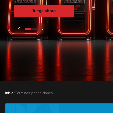
Juega ahora
Inicio
Términos y condiciones