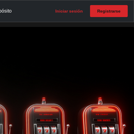
pósito
Iniciar sesión
Registrarse