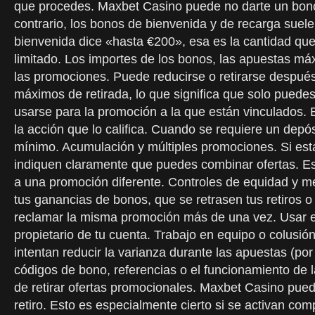
que procedes. Maxbet Casino puede no darte un bono s
contrario, los bonos de bienvenida y de recarga suel
bienvenida dice «hasta €200», esa es la cantidad que
limitado. Los importes de los bonos, las apuestas má
las promociones. Puede reducirse o retirarse después
máximos de retirada, lo que significa que solo puede
usarse para la promoción a la que están vinculados.
la acción que lo califica. Cuando se requiere un depó
mínimo. Acumulación y múltiples promociones. Si est
indiquen claramente que puedes combinar ofertas. Es
a una promoción diferente. Controles de equidad y me
tus ganancias de bonos, que se retrasen tus retiros o
reclamar la misma promoción más de una vez. Usar el
propietario de tu cuenta. Trabajo en equipo o colusi
intentan reducir la varianza durante las apuestas (p
códigos de bono, referencias o el funcionamiento de la
de retirar ofertas promocionales. Maxbet Casino puede 
retiro. Esto es especialmente cierto si se activan c