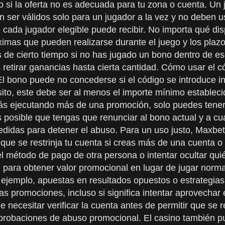
i la oferta no es adecuada para tu zona o cuenta. Un j
en ser válidos solo para un jugador a la vez y no deben
 cada jugador elegible puede recibir. No importa qué dis
ximas que pueden realizarse durante el juego y los plazo
 de cierto tiempo si no has jugado un bono dentro de e
s retirar ganancias hasta cierta cantidad. Cómo usar el
 El bono puede no concederse si el código se introduce 
sito, este debe ser al menos el importe mínimo estableci
ás ejecutando más de una promoción, solo puedes tener
 posible que tengas que renunciar al bono actual y a c
didas para detener el abuso. Para un uso justo, Maxbet
 que se restrinja tu cuenta si creas más de una cuenta o
 método de pago de otra persona o intentar ocultar qui
ón para obtener valor promocional en lugar de jugar nor
or ejemplo, apuestas en resultados opuestos o estrategi
s promociones, incluso si significa intentar aprovechar 
necesitar verificar la cuenta antes de permitir que se re
omprobaciones de abuso promocional. El casino también 