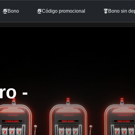
Bono
Código promocional
Bono sin de
ro -