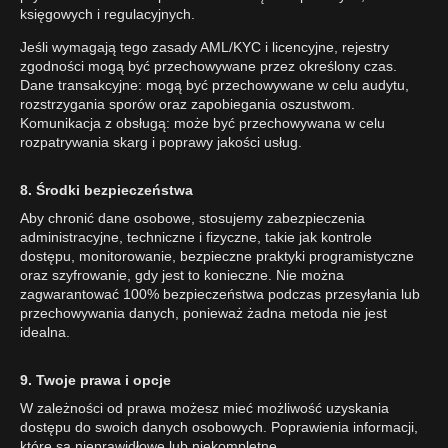
księgowych i regulacyjnych.
Jeśli wymagają tego zasady AML/KYC i licencyjne, rejestry
zgodności mogą być przechowywane przez określony czas.
Dane transakcyjne: mogą być przechowywane w celu audytu,
rozstrzygania sporów oraz zapobiegania oszustwom.
Komunikacja z obsługą: może być przechowywana w celu
rozpatrywania skarg i poprawy jakości usług.
8. Środki bezpieczeństwa
Aby chronić dane osobowe, stosujemy zabezpieczenia
administracyjne, techniczne i fizyczne, takie jak kontrole
dostępu, monitorowanie, bezpieczne praktyki programistyczne
oraz szyfrowanie, gdy jest to konieczne. Nie można
zagwarantować 100% bezpieczeństwa podczas przesyłania lub
przechowywania danych, ponieważ żadna metoda nie jest
idealna.
9. Twoje prawa i opcje
W zależności od prawa możesz mieć możliwość uzyskania
dostępu do swoich danych osobowych. Poprawienia informacji,
które są nieprawidłowe lub niekompletne.