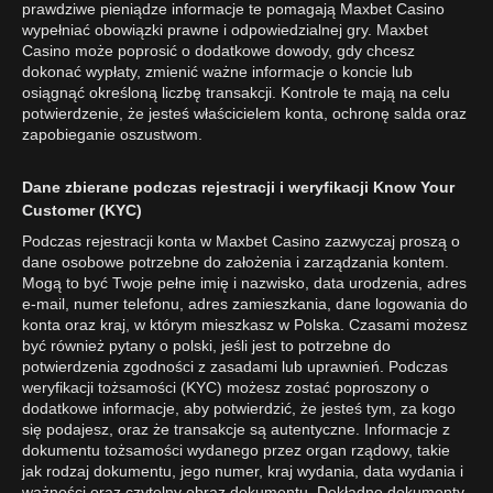
prawdziwe pieniądze informacje te pomagają Maxbet Casino
wypełniać obowiązki prawne i odpowiedzialnej gry. Maxbet
Casino może poprosić o dodatkowe dowody, gdy chcesz
dokonać wypłaty, zmienić ważne informacje o koncie lub
osiągnąć określoną liczbę transakcji. Kontrole te mają na celu
potwierdzenie, że jesteś właścicielem konta, ochronę salda oraz
zapobieganie oszustwom.
Dane zbierane podczas rejestracji i weryfikacji Know Your
Customer (KYC)
Podczas rejestracji konta w Maxbet Casino zazwyczaj proszą o
dane osobowe potrzebne do założenia i zarządzania kontem.
Mogą to być Twoje pełne imię i nazwisko, data urodzenia, adres
e-mail, numer telefonu, adres zamieszkania, dane logowania do
konta oraz kraj, w którym mieszkasz w Polska. Czasami możesz
być również pytany o polski, jeśli jest to potrzebne do
potwierdzenia zgodności z zasadami lub uprawnień. Podczas
weryfikacji tożsamości (KYC) możesz zostać poproszony o
dodatkowe informacje, aby potwierdzić, że jesteś tym, za kogo
się podajesz, oraz że transakcje są autentyczne. Informacje z
dokumentu tożsamości wydanego przez organ rządowy, takie
jak rodzaj dokumentu, jego numer, kraj wydania, data wydania i
ważności oraz czytelny obraz dokumentu. Dokładne dokumenty