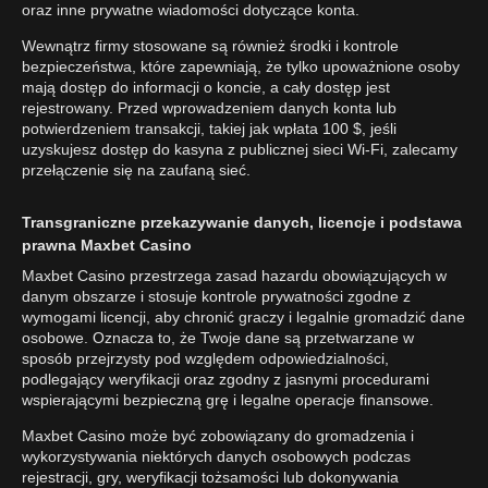
oraz inne prywatne wiadomości dotyczące konta.
Wewnątrz firmy stosowane są również środki i kontrole
bezpieczeństwa, które zapewniają, że tylko upoważnione osoby
mają dostęp do informacji o koncie, a cały dostęp jest
rejestrowany. Przed wprowadzeniem danych konta lub
potwierdzeniem transakcji, takiej jak wpłata 100 $, jeśli
uzyskujesz dostęp do kasyna z publicznej sieci Wi-Fi, zalecamy
przełączenie się na zaufaną sieć.
Transgraniczne przekazywanie danych, licencje i podstawa
prawna Maxbet Casino
Maxbet Casino przestrzega zasad hazardu obowiązujących w
danym obszarze i stosuje kontrole prywatności zgodne z
wymogami licencji, aby chronić graczy i legalnie gromadzić dane
osobowe. Oznacza to, że Twoje dane są przetwarzane w
sposób przejrzysty pod względem odpowiedzialności,
podlegający weryfikacji oraz zgodny z jasnymi procedurami
wspierającymi bezpieczną grę i legalne operacje finansowe.
Maxbet Casino może być zobowiązany do gromadzenia i
wykorzystywania niektórych danych osobowych podczas
rejestracji, gry, weryfikacji tożsamości lub dokonywania