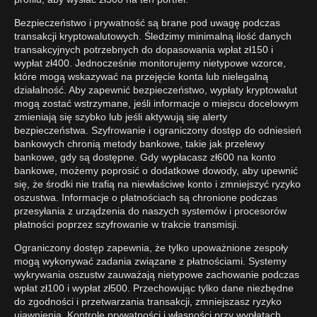
Bezpieczeństwo i prywatność są brane pod uwagę podczas
transakcji kryptowalutowych. Śledzimy minimalną ilość danych
transakcyjnych potrzebnych do dopasowania wpłat zł150 i
wypłat zł400. Jednocześnie monitorujemy nietypowe wzorce,
które mogą wskazywać na przejęcie konta lub nielegalną
działalność. Aby zapewnić bezpieczeństwo, wypłaty kryptowalut
mogą zostać wstrzymane, jeśli informacje o miejscu docelowym
zmieniają się szybko lub jeśli aktywują się alerty
bezpieczeństwa. Szyfrowanie i ograniczony dostęp do odniesień
bankowych chronią metody bankowe, takie jak przelewy
bankowe, gdy są dostępne. Gdy wypłacasz zł600 na konto
bankowe, możemy poprosić o dodatkowe dowody, aby upewnić
się, że środki nie trafią na niewłaściwe konto i zmniejszyć ryzyko
oszustwa. Informacje o płatnościach są chronione podczas
przesyłania z urządzenia do naszych systemów i procesorów
płatności poprzez szyfrowanie w trakcie transmisji.
Ograniczony dostęp zapewnia, że tylko upoważnione zespoły
mogą wykonywać zadania związane z płatnościami. Systemy
wykrywania oszustw zauważają nietypowe zachowanie podczas
wpłat zł100 i wypłat zł500. Przechowując tylko dane niezbędne
do zgodności i przetwarzania transakcji, zmniejszasz ryzyko
ujawnienia. Kontrole prywatności i własności przy wypłatach