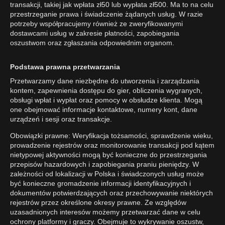
transakcji, takiej jak wpłata zł50 lub wypłata zł500. Ma to na celu
przestrzeganie prawa i świadczenie żądanych usług. W razie
potrzeby współpracujemy również ze zweryfikowanymi
dostawcami usług w zakresie płatności, zapobiegania
oszustwom oraz zgłaszania odpowiednim organom.
Podstawa prawna przetwarzania
Przetwarzamy dane niezbędne do utworzenia i zarządzania
kontem, zapewnienia dostępu do gier, obliczenia wygranych,
obsługi wpłat i wypłat oraz pomocy w obsłudze klienta. Mogą
one obejmować informacje kontaktowe, numery kont, dane
urządzeń i sesji oraz transakcje.
Obowiązki prawne: Weryfikacja tożsamości, sprawdzenie wieku,
prowadzenie rejestrów oraz monitorowanie transakcji pod kątem
nietypowej aktywności mogą być konieczne do przestrzegania
przepisów hazardowych i zapobiegania praniu pieniędzy. W
zależności od lokalizacji w Polska i świadczonych usług może
być konieczne gromadzenie informacji identyfikacyjnych i
dokumentów potwierdzających oraz przechowywanie niektórych
rejestrów przez określone okresy prawne. Ze względów
uzasadnionych interesów możemy przetwarzać dane w celu
ochrony platformy i graczy. Obejmuje to wykrywanie oszustw,