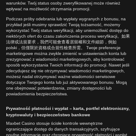
warunków. Twój status osoby zweryfikowanej może również
wpływać na możliwość otrzymania promocji.
Podczas próby odebrania lub wypłaty wygranych z bonusu, na
przykład jeśli musimy sprawdzić Twoją tożsamość, możemy
wykorzystać Twój status weryfikacji, aby uniemożliwić dostęp do
niektórych ofert do czasu zakończenia procesu weryfikacji。如果
法律或法規要求，我們可能會查看居留權和文件細節，例如
polski，但僅限於資格或合規性檢查所需。 Twoje preferencje
marketingowe można zwykle zmienić w ustawieniach konta lub
zrezygnować z wiadomości marketingowych, aby kontrolować
sposób wykorzystania Twoich informacji do promocji. Nawet jeśli
zdecydujesz się nie otrzymywać wiadomości marketingowych,
możesz nadal otrzymywać ważne wiadomości serwisowe
dotyczące Twojego konta lub już aktywowanego bonusu. Mogą
one obejmować potwierdzenia, zmiany dostępności lub
powiadomienia bezpieczeństwa.
Prywatność płatności i wypłat – karta, portfel elektroniczny,
kryptowaluty i bezpieczeństwo bankowe
Maxbet Casino stosuje ścisłe kontrole wewnętrzne
ograniczające dostęp do danych transakcyjnych, szyfrujące
poufne informacje oraz chroniące prywatność płatności i wypłat.