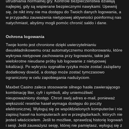
utrudniania normalnej gry. Kontrole bezpieczeństwa działają
najlepiej, gdy są wspierane bezpiecznymi nawykami. Upewnij
się, że nikt inny nie ma dostępu do Twoich danych logowania, a
w przypadku zauważenia nietypowej aktywności poinformuj nas
natychmiast, abyśmy mogli pomóc chronić saldo i dane.
Ochrona logowania
Twoje konto jest chronione dzięki uwierzytelnianiu
dwuskładnikowemu oraz automatycznemu monitorowaniu, które
wykrywa nietypowe zachowania przy logowaniu, takie jak
wielokrotne nieudane próby lub logowanie z nietypowej
lokalizacji. Po wykryciu sygnałów ryzyka może zostać zażądany
dodatkowy dowód, a dostęp może zostać tymczasowo
ograniczony w celu zapobiegania nadużyciom.
Maxbet Casino zaleca stosowanie silnego hasła zawierającego
kombinację liter, cyfr i symboli, aby uniemożliwić
nieupoważniony dostęp. Chroń swój adres e-mail, ponieważ
większość resetów haseł wymaga dostępu do poczty
elektronicznej. Wyloguj się ze współdzielonych komputerów i nie
zapisuj haseł na komputerach ani w przeglądarkach, których nie
jesteś właścicielem. Jeśli to możliwe, sprawdzaj historię logowań
i sesji. Jeśli zauważysz sesję, której nie pamiętasz, wyloguj się z