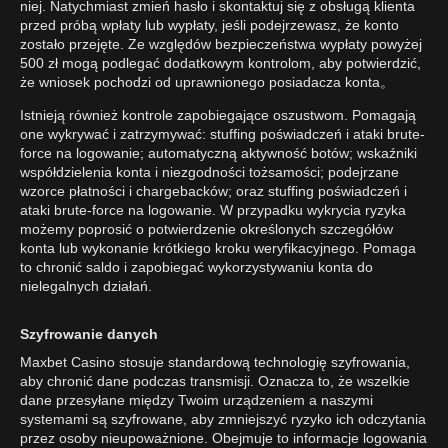
niej. Natychmiast zmień hasło i skontaktuj się z obsługą klienta
przed próbą wpłaty lub wypłaty, jeśli podejrzewasz, że konto
zostało przejęte. Ze względów bezpieczeństwa wypłaty powyżej
500 zł mogą podlegać dodatkowym kontrolom, aby potwierdzić,
że wniosek pochodzi od uprawnionego posiadacza konta。
Istnieją również kontrole zapobiegające oszustwom. Pomagają
one wykrywać i zatrzymywać: stuffing poświadczeń i ataki brute-
force na logowanie; automatyczną aktywność botów; wskaźniki
współdzielenia konta i niezgodności tożsamości; podejrzane
wzorce płatności i chargebacków; oraz stuffing poświadczeń i
ataki brute-force na logowanie. W przypadku wykrycia ryzyka
możemy poprosić o potwierdzenie określonych szczegółów
konta lub wykonanie krótkiego kroku weryfikacyjnego. Pomaga
to chronić saldo i zapobiegać wykorzystywaniu konta do
nielegalnych działań.
Szyfrowanie danych
Maxbet Casino stosuje standardową technologię szyfrowania,
aby chronić dane podczas transmisji. Oznacza to, że wszelkie
dane przesyłane między Twoim urządzeniem a naszymi
systemami są szyfrowane, aby zmniejszyć ryzyko ich odczytania
przez osoby nieupoważnione. Obejmuje to informacje logowania