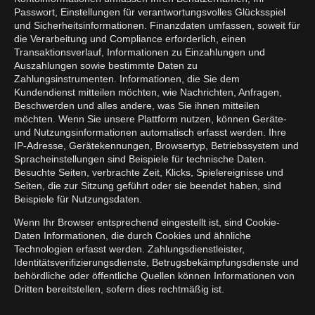
Passwort, Einstellungen für verantwortungsvolles Glücksspiel
und Sicherheitsinformationen. Finanzdaten umfassen, soweit für
die Verarbeitung und Compliance erforderlich, einen
Transaktionsverlauf, Informationen zu Einzahlungen und
Auszahlungen sowie bestimmte Daten zu
Zahlungsinstrumenten. Informationen, die Sie dem
Kundendienst mitteilen möchten, wie Nachrichten, Anfragen,
Beschwerden und alles andere, was Sie ihnen mitteilen
möchten. Wenn Sie unsere Plattform nutzen, können Geräte-
und Nutzungsinformationen automatisch erfasst werden. Ihre
IP-Adresse, Gerätekennungen, Browsertyp, Betriebssystem und
Spracheinstellungen sind Beispiele für technische Daten.
Besuchte Seiten, verbrachte Zeit, Klicks, Spielereignisse und
Seiten, die zur Sitzung geführt oder sie beendet haben, sind
Beispiele für Nutzungsdaten.
Wenn Ihr Browser entsprechend eingestellt ist, sind Cookie-
Daten Informationen, die durch Cookies und ähnliche
Technologien erfasst werden. Zahlungsdienstleister,
Identitätsverifizierungsdienste, Betrugsbekämpfungsdienste und
behördliche oder öffentliche Quellen können Informationen von
Dritten bereitstellen, sofern dies rechtmäßig ist.