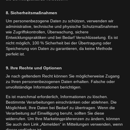
8. Sicherheitsmaßnahmen
Um personenbezogene Daten zu schützen, verwenden wir
administrative, technische und physische Schutzmaßnahmen
wie Zugriffskontrollen, Überwachung, sichere
Entwicklungspraktiken und bei Bedarf Verschlüsselung. Es ist
nicht möglich, 100 % Sicherheit bei der Übertragung oder
Speicherung von Daten zu garantieren, da keine Methode
perfekt ist.
9. Ihre Rechte und Optionen
Je nach geltendem Recht können Sie möglicherweise Zugang
zu Ihren personenbezogenen Daten erhalten. Falsche oder
unvollständige Informationen berichtigen.
Es ist manchmal erforderlich, Informationen zu löschen.
Bestimmte Verarbeitungen einschränken oder ablehnen. Die
Möglichkeit, Ihre Daten bei Bedarf zu übertragen. Wenn die
Verarbeitung auf Einwilligung beruht, sollten Sie diese
widerrufen. Um Ihre Marketingpräferenzen zu ändern, können
Sie auch den Link „Abmelden“ in Mitteilungen verwenden, wenn
dieser verfügbar ist.