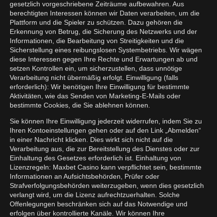
gesetzlich vorgeschriebene Zeiträume aufbewahren. Aus
berechtigten Interessen können wir Daten verarbeiten, um die
Plattform und die Spieler zu schützen. Dazu gehören die
Erkennung von Betrug, die Sicherung des Netzwerks und der
Informationen, die Bearbeitung von Streitigkeiten und die
Sicherstellung eines reibungslosen Systembetriebs. Wir wägen
diese Interessen gegen Ihre Rechte und Erwartungen ab und
setzen Kontrollen ein, um sicherzustellen, dass unnötige
Verarbeitung nicht übermäßig erfolgt. Einwilligung (falls
erforderlich): Wir benötigen Ihre Einwilligung für bestimmte
Aktivitäten, wie das Senden von Marketing-E-Mails oder
bestimmte Cookies, die Sie ablehnen können.
Sie können Ihre Einwilligung jederzeit widerrufen, indem Sie zu
Ihren Kontoeinstellungen gehen oder auf den Link „Abmelden“
in einer Nachricht klicken. Dies wirkt sich nicht auf die
Verarbeitung aus, die zur Bereitstellung des Dienstes oder zur
Einhaltung des Gesetzes erforderlich ist. Einhaltung von
Lizenzregeln: Maxbet Casino kann verpflichtet sein, bestimmte
Informationen an Aufsichtsbehörden, Prüfer oder
Strafverfolgungsbehörden weiterzugeben, wenn dies gesetzlich
verlangt wird, um die Lizenz aufrechtzuerhalten. Solche
Offenlegungen beschränken sich auf das Notwendige und
erfolgen über kontrollierte Kanäle. Wir können Ihre