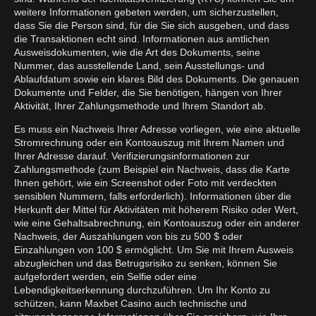
weitere Informationen gebeten werden, um sicherzustellen,
dass Sie die Person sind, für die Sie sich ausgeben, und dass
die Transaktionen echt sind. Informationen aus amtlichen
Ausweisdokumenten, wie die Art des Dokuments, seine
Nummer, das ausstellende Land, sein Ausstellungs- und
Ablaufdatum sowie ein klares Bild des Dokuments. Die genauen
Dokumente und Felder, die Sie benötigen, hängen von Ihrer
Aktivität, Ihrer Zahlungsmethode und Ihrem Standort ab.
Es muss ein Nachweis Ihrer Adresse vorliegen, wie eine aktuelle
Stromrechnung oder ein Kontoauszug mit Ihrem Namen und
Ihrer Adresse darauf. Verifizierungsinformationen zur
Zahlungsmethode (zum Beispiel ein Nachweis, dass die Karte
Ihnen gehört, wie ein Screenshot oder Foto mit verdeckten
sensiblen Nummern, falls erforderlich). Informationen über die
Herkunft der Mittel für Aktivitäten mit höherem Risiko oder Wert,
wie eine Gehaltsabrechnung, ein Kontoauszug oder ein anderer
Nachweis, der Auszahlungen von bis zu 500 $ oder
Einzahlungen von 100 $ ermöglicht. Um Sie mit Ihrem Ausweis
abzugleichen und das Betrugsrisiko zu senken, können Sie
aufgefordert werden, ein Selfie oder eine
Lebendigkeitserkennung durchzuführen. Um Ihr Konto zu
schützen, kann Maxbet Casino auch technische und