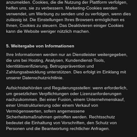
anzumelden. Cookies, die die Nutzung der Plattform verfolgen,
helfen uns, sie zu verbessern. Marketing-Cookies werden
verwendet, um Werbung zu senden und zu verfolgen, wenn dies
zulässig ist. Die Einstellungen Ihres Browsers ermöglichen es
Ihnen, Cookies zu steuern. Das Deaktivieren einiger Cookies
kann die Website weniger nützlich machen.
5. Weitergabe von Informationen
Ihre Informationen werden nur an Dienstleister weitergegeben,
die uns bei Hosting, Analysen, Kundendienst-Tools,
Identitätsverifizierung, Betrugsprävention und
Zahlungsabwicklung unterstützen. Dies erfolgt im Einklang mit
unserer Datenschutzrichtlinie.
Aufsichtsbehörden und Regulierungsstellen: wenn erforderlich,
um gesetzlichen Verpflichtungen oder Lizenzanforderungen
nachzukommen. Bei einer Fusion, einem Unternehmenskauf,
einer Umstrukturierung oder einem Verkauf von
Vermögenswerten, sofern angemessene
Sicherheitsmaßnahmen getroffen werden. Rechtsschutz
bedeutet die Einhaltung von Vorschriften, den Schutz von
Personen und die Beantwortung rechtlicher Anfragen.