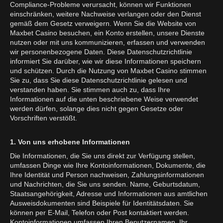
Compliance-Probleme verursacht, können wir Funktionen
einschränken, weitere Nachweise verlangen oder den Dienst
gemäß dem Gesetz verweigern. Wenn Sie die Website von
Maxbet Casino besuchen, ein Konto erstellen, unsere Dienste
nutzen oder mit uns kommunizieren, erfassen und verwenden
wir personenbezogene Daten. Diese Datenschutzrichtlinie
informiert Sie darüber, wie wir diese Informationen speichern
und schützen. Durch die Nutzung von Maxbet Casino stimmen
Sie zu, dass Sie diese Datenschutzrichtlinie gelesen und
verstanden haben. Sie stimmen auch zu, dass Ihre
Informationen auf die unten beschriebene Weise verwendet
werden dürfen, solange dies nicht gegen Gesetze oder
Vorschriften verstößt.
1. Von uns erhobene Informationen
Die Informationen, die Sie uns direkt zur Verfügung stellen,
umfassen Dinge wie Ihre Kontoinformationen, Dokumente, die
Ihre Identität und Person nachweisen, Zahlungsinformationen
und Nachrichten, die Sie uns senden. Name, Geburtsdatum,
Staatsangehörigkeit, Adresse und Informationen aus amtlichen
Ausweisdokumenten sind Beispiele für Identitätsdaten. Sie
können per E-Mail, Telefon oder Post kontaktiert werden.
Kontoinformationen umfassen Ihren Benutzernamen, Ihr