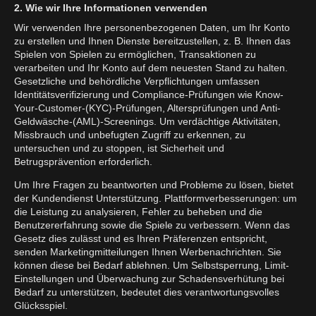
2. Wie wir Ihre Informationen verwenden
Wir verwenden Ihre personenbezogenen Daten, um Ihr Konto
zu erstellen und Ihnen Dienste bereitzustellen, z. B. Ihnen das
Spielen von Spielen zu ermöglichen, Transaktionen zu
verarbeiten und Ihr Konto auf dem neuesten Stand zu halten.
Gesetzliche und behördliche Verpflichtungen umfassen
Identitätsverifizierung und Compliance-Prüfungen wie Know-
Your-Customer-(KYC)-Prüfungen, Altersprüfungen und Anti-
Geldwäsche-(AML)-Screenings. Um verdächtige Aktivitäten,
Missbrauch und unbefugten Zugriff zu erkennen, zu
untersuchen und zu stoppen, ist Sicherheit und
Betrugsprävention erforderlich.
Um Ihre Fragen zu beantworten und Probleme zu lösen, bietet
der Kundendienst Unterstützung. Plattformverbesserungen: um
die Leistung zu analysieren, Fehler zu beheben und die
Benutzererfahrung sowie die Spiele zu verbessern. Wenn das
Gesetz dies zulässt und es Ihren Präferenzen entspricht,
senden Marketingmitteilungen Ihnen Werbenachrichten. Sie
können diese bei Bedarf ablehnen. Um Selbstsperrung, Limit-
Einstellungen und Überwachung zur Schadensverhütung bei
Bedarf zu unterstützen, bedeutet dies verantwortungsvolles
Glücksspiel.