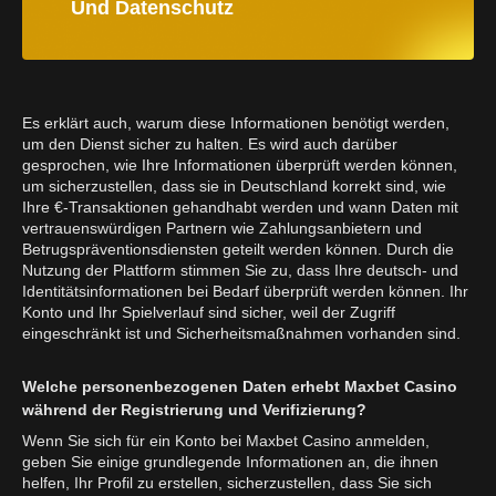
Und Datenschutz
Es erklärt auch, warum diese Informationen benötigt werden,
um den Dienst sicher zu halten. Es wird auch darüber
gesprochen, wie Ihre Informationen überprüft werden können,
um sicherzustellen, dass sie in Deutschland korrekt sind, wie
Ihre €-Transaktionen gehandhabt werden und wann Daten mit
vertrauenswürdigen Partnern wie Zahlungsanbietern und
Betrugspräventionsdiensten geteilt werden können. Durch die
Nutzung der Plattform stimmen Sie zu, dass Ihre deutsch- und
Identitätsinformationen bei Bedarf überprüft werden können. Ihr
Konto und Ihr Spielverlauf sind sicher, weil der Zugriff
eingeschränkt ist und Sicherheitsmaßnahmen vorhanden sind.
Welche personenbezogenen Daten erhebt Maxbet Casino
während der Registrierung und Verifizierung?
Wenn Sie sich für ein Konto bei Maxbet Casino anmelden,
geben Sie einige grundlegende Informationen an, die ihnen
helfen, Ihr Profil zu erstellen, sicherzustellen, dass Sie sich