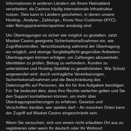
Informationen in anderen Ländern als Ihrem Heimatland
verarbeiten, da Casinos häufig internationale Infrastruktur
nutzen. Dies kann in Ländern geschehen, in denen unsere
Hosting-, Analyse-, Zahlungs-, Know-Your-Customer-(KYC)-
oder Betrugspräventionspartner ansässig sind.
Um Übertragungen so sicher wie möglich zu gestalten, setzt
Maxbet Casino geeignete Sicherheitsmaßnahmen ein, wie
Zugriffskontrollen, Verschlüsselung während der Übertragung,
wo möglich, und strenge Sorgfaltspflicht gegenüber Anbietern.
Übertragungen können erfolgen, um Zahlungen abzuwickeln,
Identitäten zu prüfen, Betrug zu verhindern, Kunden zu
unterstützen und Hosting-Stabilität zu gewährleisten. Wie Schutz
angewendet wird: durch vertragliche Vereinbarungen,
Sicherheitsmaßnahmen und die Beschränkung des
Datenzugriffs auf Personen, die ihn für ihre Aufgaben benötigen.
Für Sie bedeutet dies, dass Ihre Rechte weiterhin gelten und Sie
den Support kontaktieren können, um mehr über
Übertragungssicherungen zu erfahren. Gesetze und
Vorschriften darüber, wer spielen darf – An manchen Orten kann
der Zugriff auf Maxbet Casino eingeschränkt sein.
Wenn Sie versuchen, sich von einem nicht erlaubten Ort aus zu
registrieren oder wenn Ihr deutsch oder Ihr Wohnort