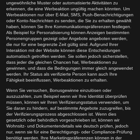
ungewöhnliche Muster oder automatisierte Aktivitäten zu
erkennen, die eine Werbeaktion ungültig machen könnten. Um
Werbeaktionen nur über E-Mail, SMS, Push-Benachrichtigungen
oder Konto-Nachrichten zu senden, die Sie zu erhalten gewählt
haben, können Sie Ihre Kommunikationspräferenzen festlegen.
Als Beispiel für Personalisierung können Anzeigen bestimmten
Personengruppen gezeigt oder Angebote angeboten werden,
die nur für eine begrenzte Zeit gültig sind. Aufgrund Ihrer
Interaktion mit der Website können diese Entscheidungen
automatisch getroffen werden. Sie sollen jedoch sicherstellen,
dass jeder die gleichen Chancen hat, Werbeaktionen zu
gewinnen, und dass die Bedingungen immer gleich angewendet
werden. Ihr Status als verifizierte Person kann auch Ihre
Fähigkeit beeinflussen, Werbeaktionen zu erhalten.
Wenn Sie versuchen, Bonusgewinne einzulösen oder
auszuzahlen, zum Beispiel wenn wir Ihre Identität überprüfen
müssen, können wir Ihren Verifizierungsstatus verwenden, um
Sie daran zu hindern, auf bestimmte Angebote zuzugreifen, bis
der Verifizierungsprozess abgeschlossen ist. Wenn dies
gesetzlich oder behördlich vorgeschrieben ist, können wir
Wohnsitz- und Dokumentendetails wie deutsch prüfen, jedoch
nur, wenn sie für eine Berechtigungs- oder Compliance-Prüfung
benötigt werden. Ihre Marketingpräferenzen können in der