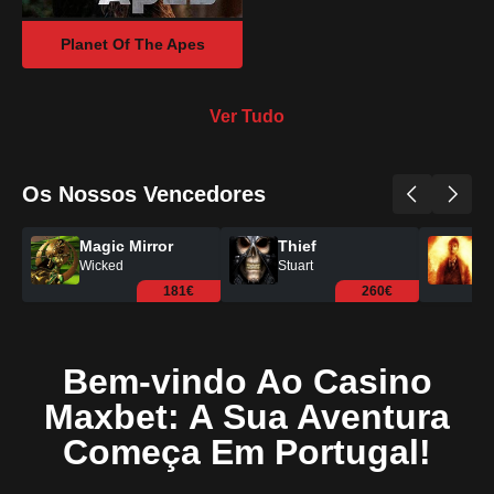
Planet Of The Apes
Ver Tudo
Os Nossos Vencedores
Magic Mirror
Thief
Te
Wicked
Stuart
YI
181€
260€
Bem-vindo Ao Casino
Maxbet: A Sua Aventura
Começa Em Portugal!