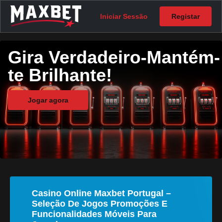
Iniciar Sessão
Registar
Gira Verdadeiro-Mantém-
te Brilhante!
Jogar agora
Casino Online Maxbet Portugal –
Seleção De Jogos Promoções E
Funcionalidades Móveis Para