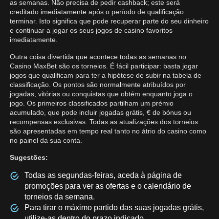
as semanas. Não precisa de pedir cashback; este será
creditado imediatamente após o período de qualificação
terminar. Isto significa que pode recuperar parte do seu dinheiro
e continuar a jogar os seus jogos de casino favoritos
imediatamente.
Outra coisa divertida que acontece todas as semanas no
Casino MaxBet são os torneios. É fácil participar: basta jogar
jogos que qualificam para ter a hipótese de subir na tabela de
classificação. Os pontos são normalmente atribuídos por
jogadas, vitórias ou conquistas que obtém enquanto joga o
jogo. Os primeiros classificados partilham um prémio
acumulado, que pode incluir jogadas grátis, € de bónus ou
recompensas exclusivas. Todas as atualizações dos torneios
são apresentadas em tempo real tanto no átrio do casino como
no painel da sua conta.
Sugestões:
Todas as segundas-feiras, aceda à página de
promoções para ver as ofertas e o calendário de
torneios da semana.
Para tirar o máximo partido das suas jogadas grátis,
utilize-as dentro do prazo indicado.