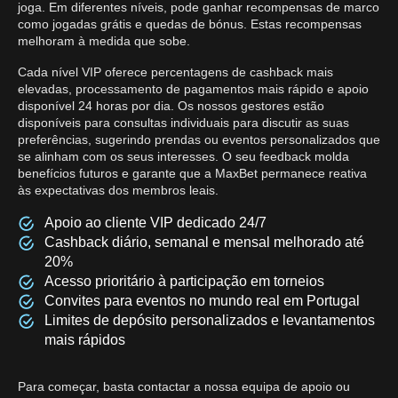
joga. Em diferentes níveis, pode ganhar recompensas de marco
como jogadas grátis e quedas de bónus. Estas recompensas
melhoram à medida que sobe.
Cada nível VIP oferece percentagens de cashback mais
elevadas, processamento de pagamentos mais rápido e apoio
disponível 24 horas por dia. Os nossos gestores estão
disponíveis para consultas individuais para discutir as suas
preferências, sugerindo prendas ou eventos personalizados que
se alinham com os seus interesses. O seu feedback molda
benefícios futuros e garante que a MaxBet permanece reativa
às expectativas dos membros leais.
Apoio ao cliente VIP dedicado 24/7
Cashback diário, semanal e mensal melhorado até
20%
Acesso prioritário à participação em torneios
Convites para eventos no mundo real em Portugal
Limites de depósito personalizados e levantamentos
mais rápidos
Para começar, basta contactar a nossa equipa de apoio ou