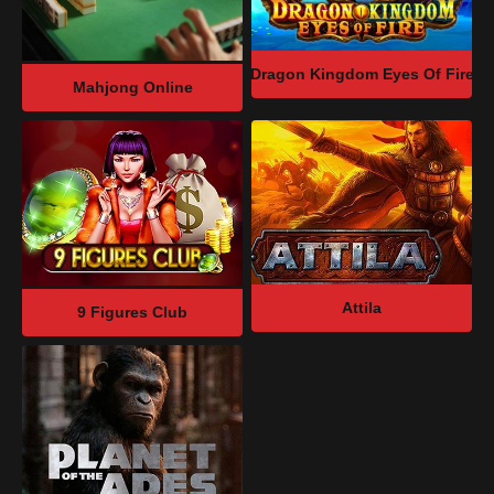
Dragon Kingdom Eyes Of Fire
Mahjong Online
Attila
9 Figures Club