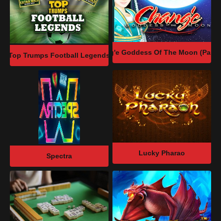
Chang'e Goddess Of The Moon (Paripl
Top Trumps Football Legends
Lucky Pharao
Lemur Does Vegas