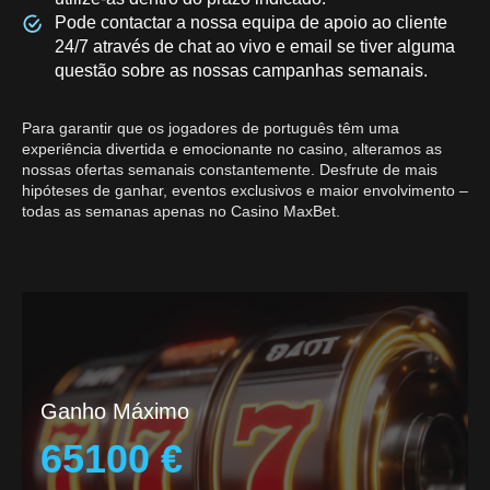
Pode contactar a nossa equipa de apoio ao cliente
24/7 através de chat ao vivo e email se tiver alguma
questão sobre as nossas campanhas semanais.
Para garantir que os jogadores de português têm uma
experiência divertida e emocionante no casino, alteramos as
nossas ofertas semanais constantemente. Desfrute de mais
hipóteses de ganhar, eventos exclusivos e maior envolvimento –
todas as semanas apenas no Casino MaxBet.
Ganho Máximo
65100 €