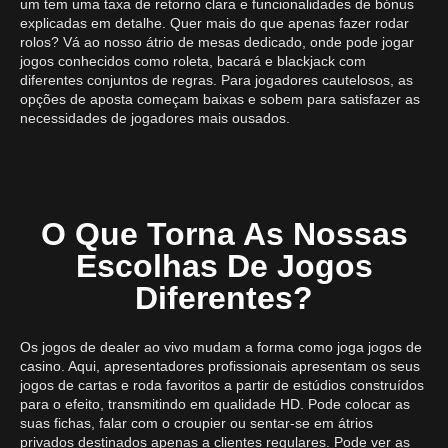
um tem uma taxa de retorno clara e funcionalidades de bónus
explicadas em detalhe. Quer mais do que apenas fazer rodar
rolos? Vá ao nosso átrio de mesas dedicado, onde pode jogar
jogos conhecidos como roleta, bacará e blackjack com
diferentes conjuntos de regras. Para jogadores cautelosos, as
opções de aposta começam baixas e sobem para satisfazer as
necessidades de jogadores mais ousados.
O Que Torna As Nossas
Escolhas De Jogos
Diferentes?
Os jogos de dealer ao vivo mudam a forma como joga jogos de
casino. Aqui, apresentadores profissionais apresentam os seus
jogos de cartas e roda favoritos a partir de estúdios construídos
para o efeito, transmitindo em qualidade HD. Pode colocar as
suas fichas, falar com o croupier ou sentar-se em átrios
privados destinados apenas a clientes regulares. Pode ver as