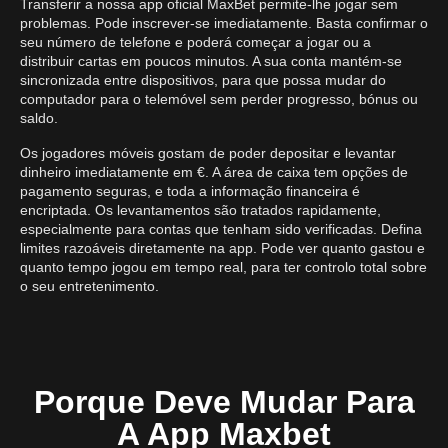
Transferir a nossa app oficial MaxBet permite-lhe jogar sem
problemas. Pode inscrever-se imediatamente. Basta confirmar o
seu número de telefone e poderá começar a jogar ou a
distribuir cartas em poucos minutos. A sua conta mantém-se
sincronizada entre dispositivos, para que possa mudar do
computador para o telemóvel sem perder progresso, bónus ou
saldo.
Os jogadores móveis gostam de poder depositar e levantar
dinheiro imediatamente em €. A área de caixa tem opções de
pagamento seguras, e toda a informação financeira é
encriptada. Os levantamentos são tratados rapidamente,
especialmente para contas que tenham sido verificadas. Defina
limites razoáveis diretamente na app. Pode ver quanto gastou e
quanto tempo jogou em tempo real, para ter controlo total sobre
o seu entretenimento.
Porque Deve Mudar Para
A App Maxbet