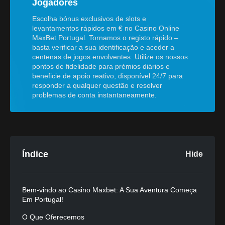
Jogadores
Escolha bónus exclusivos de slots e
levantamentos rápidos em € no Casino Online
MaxBet Portugal. Tornamos o registo rápido –
basta verificar a sua identificação e aceder a
centenas de jogos envolventes. Utilize os nossos
pontos de fidelidade para prémios diários e
beneficie de apoio reativo, disponível 24/7 para
responder a qualquer questão e resolver
problemas de conta instantaneamente.
Índice
Hide
Bem-vindo ao Casino Maxbet: A Sua Aventura Começa
Em Portugal!
O Que Oferecemos