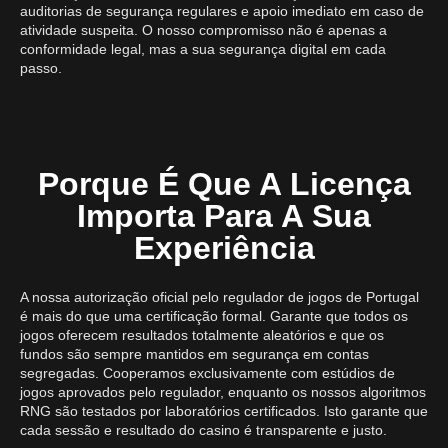
auditorias de segurança regulares e apoio imediato em caso de
atividade suspeita. O nosso compromisso não é apenas a
conformidade legal, mas a sua segurança digital em cada
passo.
Porque É Que A Licença
Importa Para A Sua
Experiência
A nossa autorização oficial pelo regulador de jogos de Portugal
é mais do que uma certificação formal. Garante que todos os
jogos oferecem resultados totalmente aleatórios e que os
fundos são sempre mantidos em segurança em contas
segregadas. Cooperamos exclusivamente com estúdios de
jogos aprovados pelo regulador, enquanto os nossos algoritmos
RNG são testados por laboratórios certificados. Isto garante que
cada sessão e resultado do casino é transparente e justo.