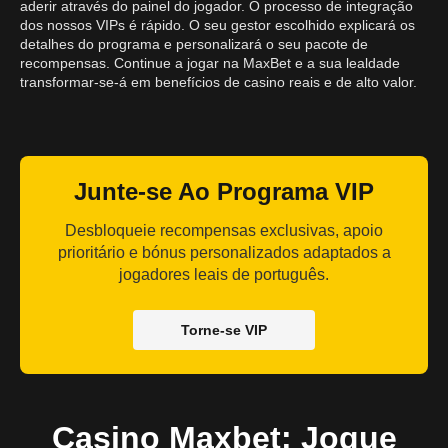
aderir através do painel do jogador. O processo de integração
dos nossos VIPs é rápido. O seu gestor escolhido explicará os
detalhes do programa e personalizará o seu pacote de
recompensas. Continue a jogar na MaxBet e a sua lealdade
transformar-se-á em benefícios de casino reais e de alto valor.
Junte-se Ao Programa VIP
Desbloqueie recompensas exclusivas, apoio
prioritário e bónus personalizados adaptados a
jogadores leais de português.
Torne-se VIP
Casino Maxbet: Jogue