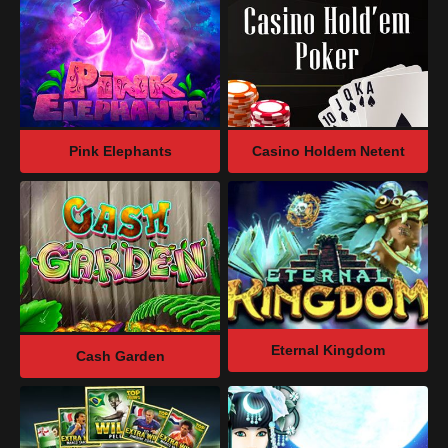
Porque Deve Mudar Para A App Maxbet
Participe Nos Eventos Especiais Do Casino Maxbet:
Divirta-se Nas Festividades De Portugal!
Como Tirar O Máximo Partido Das Promoções Da
Marca
Pink Elephants
Casino Holdem Netent
Junte-se Aos Vencedores Do Casino Maxbet: As
Pessoas Em Portugal Estão A Ganhar Dinheiro!
Como Os Jogadores De português Estão A Levar
Prémios Para Casa
Métodos De Pagamento Seguros Para O Casino
MaxBet
Uma Vista De Olhos Sobre As Principais Soluções De
Eternal Kingdom
Cash Garden
Pagamento