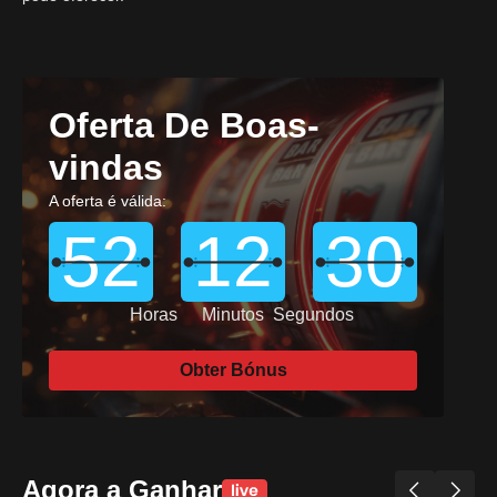
Oferta De Boas-
vindas
A oferta é válida:
52
12
29
Horas
Minutos
Segundos
Obter Bónus
Agora a Ganhar