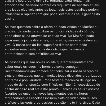
utilizar o seu próprio dinheiro, tornando cada ronda mais
emocionante. Verifique sempre os requisitos de apostas atuais
e os jogos elegíveis antes de jogar, pois estes detalhes podem
influenciar a rapidez com que pode levantar os seus ganhos do
casino.
Se tiver questões sobre a oferta de boas-vindas do MaxBet ou
precisar de ajuda para utilizar as funcionalidades do bónus,
pode obter ajuda através de chat ao vivo. No MaxBet, pode
jogar muitos jogos diferentes, como slots, mesas e dealers ao
vivo. O nosso site dá-lhe sugestões diretas sobre onde
encontrar uma vasta gama de slots, jogos de mesa e
entretenimento com anfitriões ao vivo.
As pessoas que são novas no site querem frequentemente
saber quais os jogos melhores ou como começar.
Recomendamos que comece por consultar a nossa secção de
slots em destaque, que tem muitos jogos divertidos organizados
por tema e popularidade. Pode testar a mecânica de jogo no
modo de demonstração com € fictícios. Não há necessidade de
gastar dinheiro real até estar pronto. Escolha os seus clássicos
favoritos ou encontre novos lançamentos dos melhores
fornecedores. As escolhas incluem slots de vídeo com muitos
gráficos e jackpots progressivos que são muito imersivos. Cada